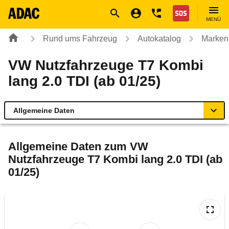
Navigation
Suche
Seiteninhalt
Fußzeile
Nothilfe
MENÜ
Rund ums Fahrzeug
Autokatalog
Marken
VW Nutzfahrzeuge T7 Kombi
lang 2.0 TDI (ab 01/25)
Allgemeine Daten
Allgemeine Daten
Allgemeine Daten zum
VW
Nutzfahrzeuge T7 Kombi lang 2.0 TDI (ab
Technische Daten
01/25)
Ähnliche Autotests
Laufende Kosten