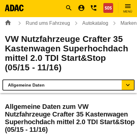
Navigation
Suche
Seiteninhalt
Fußzeile
Nothilfe
MENÜ
Rund ums Fahrzeug
Autokatalog
Marken
VW Nutzfahrzeuge Crafter 35
Kastenwagen Superhochdach
mittel 2.0 TDI Start&Stop
(05/15 - 11/16)
Allgemeine Daten
Allgemeine Daten
Allgemeine Daten zum
VW
Nutzfahrzeuge Crafter 35 Kastenwagen
Technische Daten
Superhochdach mittel 2.0 TDI Start&Stop
(05/15 - 11/16)
Rückrufe & Mängel