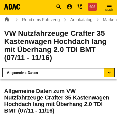
Navigation
Suche
Seiteninhalt
Fußzeile
Nothilfe
MENÜ
Rund ums Fahrzeug
Autokatalog
Marken
VW Nutzfahrzeuge Crafter 35
Kastenwagen Hochdach lang
mit Überhang 2.0 TDI BMT
(07/11 - 11/16)
Allgemeine Daten
Allgemeine Daten
Allgemeine Daten zum
VW
Nutzfahrzeuge Crafter 35 Kastenwagen
Technische Daten
Hochdach lang mit Überhang 2.0 TDI
BMT (07/11 - 11/16)
Laufende Kosten