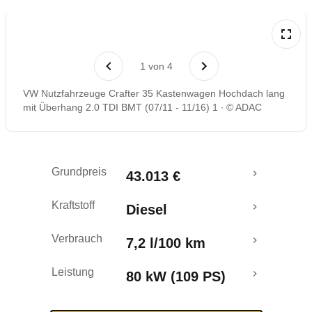
Rückrufe & Mängel
1
von
4
VW Nutzfahrzeuge Crafter 35 Kastenwagen Hochdach lang
mit Überhang 2.0 TDI BMT (07/11 - 11/16) 1
© ADAC
Grundpreis
43.013 €
Kraftstoff
Diesel
Verbrauch
7,2 l/100 km
Leistung
80 kW (109 PS)