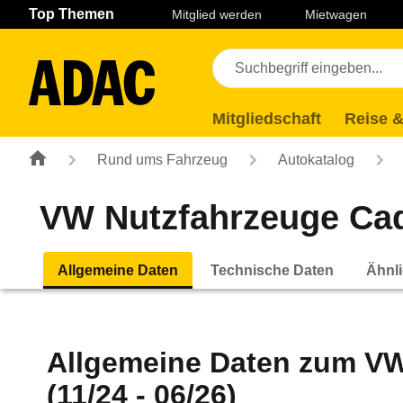
Navigation
Suche
Seiteninhalt
Fußzeile
Top Themen
Mitglied werden
Mietwagen
Mitgliedschaft
Reise &
Rund ums Fahrzeug
Autokatalog
VW Nutzfahrzeuge Cadd
Allgemeine Daten
Technische Daten
Ähnli
Allgemeine Daten zum
VW
(11/24 - 06/26)