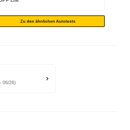
OPF Life
Zu den ähnlichen Autotests
- 06/26)