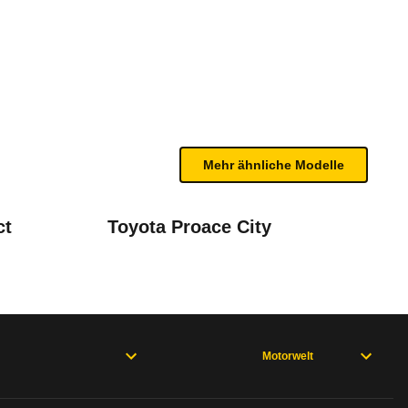
CR Life 4MOTION (11/24 - 06/
te Fahrzeug.
airbags vorne sowie Kopfairbags für erste und zwei
n sind, entnehmen Sie bitte dem Rückruf, da häufi
Mehr ähnliche Modelle
26)
l 2023
ct
Toyota Proace City
Motorwelt