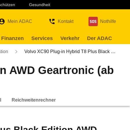
 schützen
Gesundheit
Mein ADAC
Kontakt
Nothilfe
 Finanzen
Services
Verkehr
Der ADAC
tion
Volvo XC90 Plug-in Hybrid T8 Plus Black …
on AWD Geartronic (ab
l
Reichweitenrechner
lus Black Edition AWD