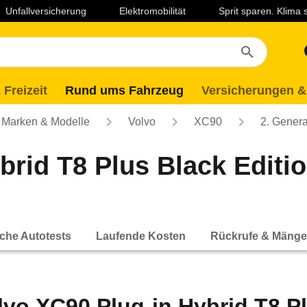
Unfallversicherung
Elektromobilität
Sprit sparen. Klima
 Freizeit
Rund ums Fahrzeug
Versicherungen &
Marken & Modelle
Volvo
XC90
2. Genera
brid T8 Plus Black Editi
che Autotests
Laufende Kosten
Rückrufe & Mänge
lvo XC90 Plug-in Hybrid T8 P