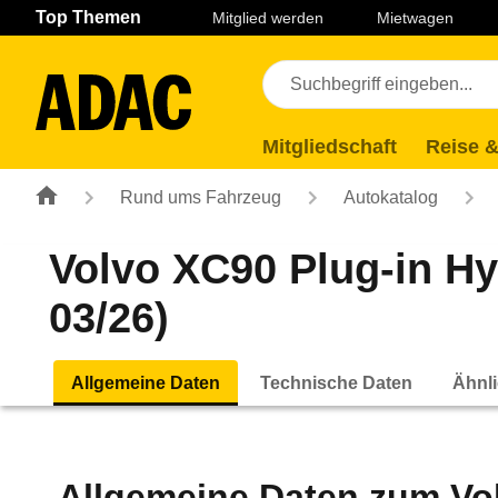
Navigation
Suche
Seiteninhalt
Fußzeile
Top Themen
Mitglied werden
Mietwagen
Mitgliedschaft
Reise &
Rund ums Fahrzeug
Autokatalog
Volvo XC90 Plug-in Hy
03/26)
Allgemeine Daten
Technische Daten
Ähnli
Allgemeine Daten zum
Vo