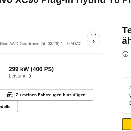
T
ä
dition AWD Geartronic (ab 03/26) 1
© ADAC
299 kW (406 PS)
Leistung
Zu meinen Fahrzeugen hinzufügen
odelle