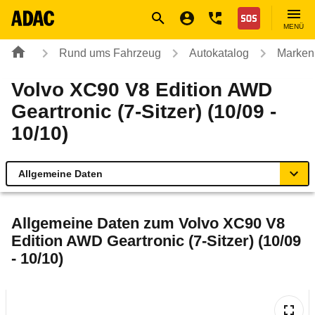
Navigation
Suche
Seiteninhalt
Fußzeile
Nothilfe
MENÜ
Rund ums Fahrzeug
Autokatalog
Marken
Volvo XC90 V8 Edition AWD
Geartronic (7-Sitzer) (10/09 -
10/10)
Allgemeine Daten
Allgemeine Daten
Allgemeine Daten zum
Volvo XC90 V8
Edition AWD Geartronic (7-Sitzer) (10/09
Technische Daten
- 10/10)
Ähnliche Autotests