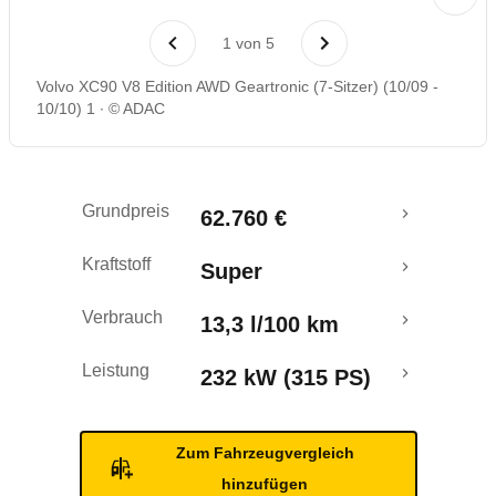
Laufende Kosten
1
von
5
Rückrufe & Mängel
Volvo XC90 V8 Edition AWD Geartronic (7-Sitzer) (10/09 -
10/10) 1
© ADAC
Grundpreis
62.760 €
Kraftstoff
Super
Verbrauch
13,3 l/100 km
Leistung
232 kW (315 PS)
Zum Fahrzeugvergleich
hinzufügen