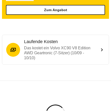
Zum Angebot
Laufende Kosten
Das kostet ein Volvo XC90 V8 Edition
AWD Geartronic (7-Sitzer) (10/09 -
10/10)
Testergebnisse von ähnlichen Autos
Laufende Kosten
Rückrufe & Mängel des Volvo XC90
Technische Daten des
Volvo XC90 V8 Edit
Hier finden Sie eine Übersicht aller Autotests aus de
Individuelle Berechnung
Berechnung