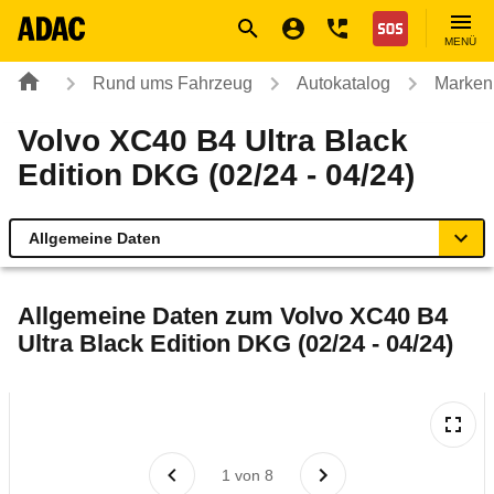
Navigation
Suche
Seiteninhalt
Fußzeile
Nothilfe
MENÜ
Rund ums Fahrzeug
Autokatalog
Marken
Volvo XC40 B4 Ultra Black
Edition DKG (02/24 - 04/24)
Allgemeine Daten
Allgemeine Daten
Allgemeine Daten zum
Volvo XC40 B4
Ultra Black Edition DKG (02/24 - 04/24)
Technische Daten
Ähnliche Autotests
Laufende Kosten
1
von
8