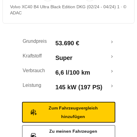
Volvo XC40 B4 Ultra Black Edition DKG (02/24 - 04/24) 1
©
Rückrufe & Mängel
ADAC
Grundpreis
53.690 €
Kraftstoff
Super
Verbrauch
6,6 l/100 km
Leistung
145 kW (197 PS)
Zum Fahrzeugvergleich
hinzufügen
Zu meinen Fahrzeugen