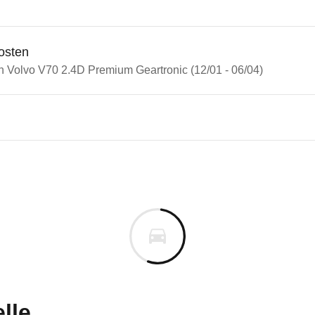
osten
in Volvo V70 2.4D Premium Geartronic (12/01 - 06/04)
o S70/V70/XC70
 V70 2.4D Premium Geartronic
uges informieren. Welche Fahrzeuge genau betroffe
lle