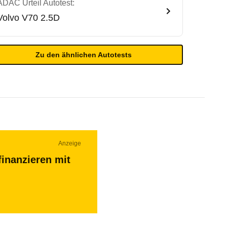
ADAC Urteil Autotest:
Volvo
V70 2.5D
Zu den ähnlichen Autotests
Anzeige
finanzieren mit