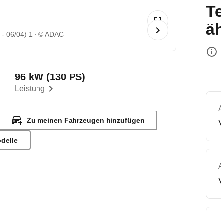
T
ä
- 06/04) 1
© ADAC
96 kW (130 PS)
Leistung
Zu meinen Fahrzeugen hinzufügen
odelle