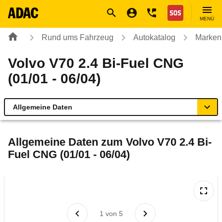
Navigation
Suche
Seiteninhalt
Fußzeile
Nothilfe
MENÜ
Rund ums Fahrzeug
Autokatalog
Marken
Volvo V70 2.4 Bi-Fuel CNG
(01/01 - 06/04)
Allgemeine Daten
Allgemeine Daten
Allgemeine Daten zum
Volvo V70 2.4 Bi-
Fuel CNG (01/01 - 06/04)
Technische Daten
Laufende Kosten
Rückrufe & Mängel
1
von
5