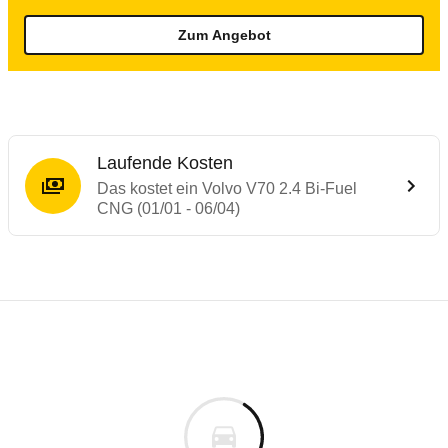
Zum Angebot
Laufende Kosten
Das kostet ein Volvo V70 2.4 Bi-Fuel
CNG (01/01 - 06/04)
Laufende Kosten
Rückrufe & Mängel des Volvo S70/V70/XC
Technische Daten des
Volvo V70 2.4 Bi-F
Individuelle Berechnung
Berechnung
Alle Rückrufe
s