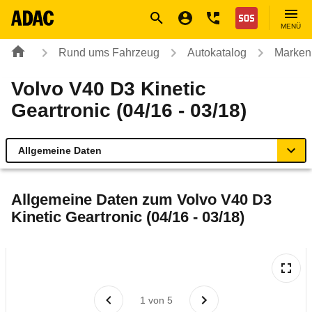
Navigation
Suche
Seiteninhalt
Fußzeile
Nothilfe
MENÜ
Rund ums Fahrzeug
Autokatalog
Marken
Volvo V40 D3 Kinetic
Geartronic (04/16 - 03/18)
Allgemeine Daten
Allgemeine Daten
Allgemeine Daten zum
Volvo V40 D3
Kinetic Geartronic (04/16 - 03/18)
Technische Daten
Laufende Kosten
Rückrufe & Mängel
1
von
5