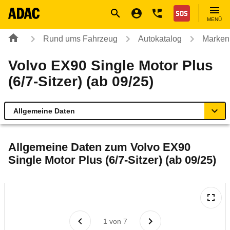
Navigation
Suche
Seiteninhalt
Fußzeile
Nothilfe
MENÜ
Rund ums Fahrzeug
Autokatalog
Marken
Volvo EX90 Single Motor Plus
(6/7-Sitzer) (ab 09/25)
Allgemeine Daten
Allgemeine Daten
Allgemeine Daten zum
Volvo EX90
Single Motor Plus (6/7-Sitzer) (ab 09/25)
Technische Daten
Ähnliche Autotests
Laufende Kosten
1
von
7