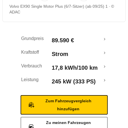
Volvo EX90 Single Motor Plus (6/7-Sitzer) (ab 09/25) 1
©
Rückrufe & Mängel
ADAC
Reichweitenrechner
Grundpreis
89.590 €
Crashtest
Kraftstoff
Strom
Verbrauch
17,8 kWh/100 km
Leistung
245 kW (333 PS)
Zum Fahrzeugvergleich
hinzufügen
Zu meinen Fahrzeugen