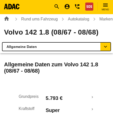
Navigation
Suche
Seiteninhalt
Fußzeile
Nothilfe
MENÜ
Rund ums Fahrzeug
Autokatalog
Marken
Volvo 142 1.8 (08/67 - 08/68)
Allgemeine Daten
Allgemeine Daten
Allgemeine Daten zum
Volvo 142 1.8
(08/67 - 08/68)
Technische Daten
Laufende Kosten
Grundpreis
5.793 €
Rückrufe & Mängel
Kraftstoff
Super