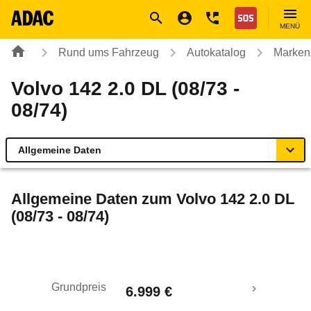
Navigation
Suche
Seiteninhalt
Fußzeile
Nothilfe
MENÜ
Rund ums Fahrzeug
Autokatalog
Marken
Volvo 142 2.0 DL (08/73 -
08/74)
Allgemeine Daten
Allgemeine Daten
Allgemeine Daten zum
Volvo 142 2.0 DL
(08/73 - 08/74)
Technische Daten
Laufende Kosten
Grundpreis
6.999 €
Rückrufe & Mängel