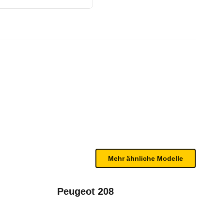
/10 - 10/10)
te Fahrzeug.
n sind, entnehmen Sie bitte dem Rückruf, da häufi
Mehr ähnliche Modelle
Peugeot 208