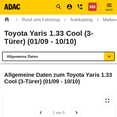
Navigation
Suche
Seiteninhalt
Fußzeile
Nothilfe
MENÜ
Rund ums Fahrzeug
Autokatalog
Marken
Toyota Yaris 1.33 Cool (3-
Türer) (01/09 - 10/10)
Allgemeine Daten
Allgemeine Daten
Allgemeine Daten zum
Toyota Yaris 1.33
Cool (3-Türer) (01/09 - 10/10)
Technische Daten
Ähnliche Autotests
Laufende Kosten
1
von
5