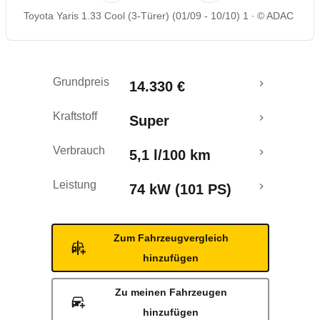
Toyota Yaris 1.33 Cool (3-Türer) (01/09 - 10/10) 1
© ADAC
Rückrufe & Mängel
Grundpreis
14.330 €
Kraftstoff
Super
Verbrauch
5,1 l/100 km
Leistung
74 kW (101 PS)
Zum Fahrzeugvergleich
hinzufügen
Zu meinen Fahrzeugen
hinzufügen