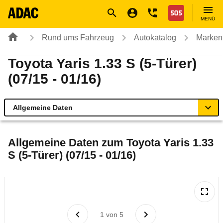
Navigation
Suche
Seiteninhalt
Fußzeile
Nothilfe
MENÜ
Rund ums Fahrzeug
Autokatalog
Marken
Toyota Yaris 1.33 S (5-Türer)
(07/15 - 01/16)
Allgemeine Daten
Allgemeine Daten
Allgemeine Daten zum
Toyota Yaris 1.33
S (5-Türer) (07/15 - 01/16)
Technische Daten
Ähnliche Autotests
Laufende Kosten
1
von
5