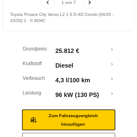
1
von
7
Rückrufe & Mängel
Toyota Proace City Verso L2 1.5 D-4D Combi (04/20 -
10/20) 1
© ADAC
Grundpreis
25.812 €
Kraftstoff
Diesel
Verbrauch
4,3 l/100 km
Leistung
96 kW (130 PS)
Zum Fahrzeugvergleich
hinzufügen