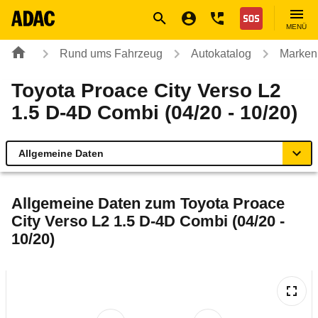
Navigation
Suche
Seiteninhalt
Fußzeile
Nothilfe
MENÜ
Rund ums Fahrzeug
Autokatalog
Marken
Toyota Proace City Verso L2
1.5 D-4D Combi (04/20 - 10/20)
Allgemeine Daten
Allgemeine Daten
Allgemeine Daten zum
Toyota Proace
City Verso L2 1.5 D-4D Combi (04/20 -
Technische Daten
10/20)
Ähnliche Autotests
Laufende Kosten