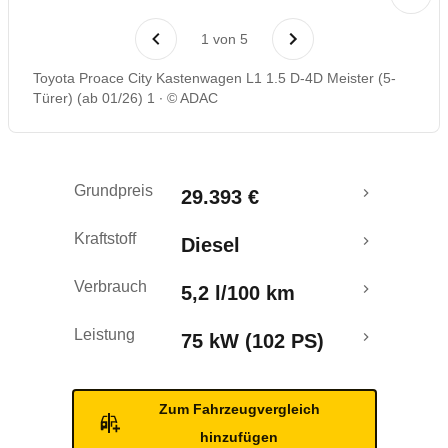
1
von
5
Toyota Proace City Kastenwagen L1 1.5 D-4D Meister (5-
Türer) (ab 01/26) 1
© ADAC
Grundpreis
29.393 €
Kraftstoff
Diesel
Verbrauch
5,2 l/100 km
Leistung
75 kW (102 PS)
Zum Fahrzeugvergleich
hinzufügen