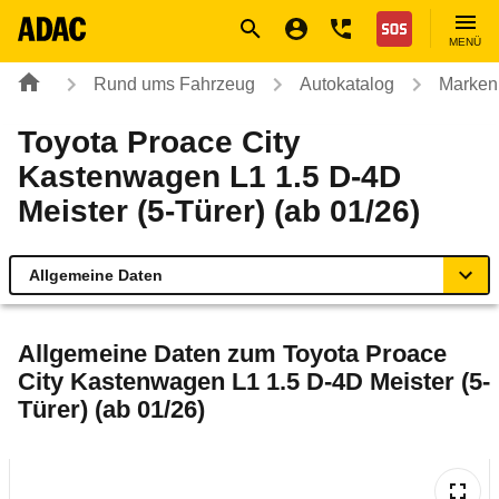
Navigation
Suche
Seiteninhalt
Fußzeile
Nothilfe
MENÜ
Rund ums Fahrzeug
Autokatalog
Marken
Toyota Proace City
Kastenwagen L1 1.5 D-4D
Meister (5-Türer) (ab 01/26)
Allgemeine Daten
Allgemeine Daten
Allgemeine Daten zum
Toyota Proace
City Kastenwagen L1 1.5 D-4D Meister (5-
Technische Daten
Türer) (ab 01/26)
Rückrufe & Mängel