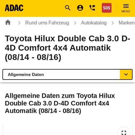
Navigation
Suche
Seiteninhalt
Fußzeile
Nothilfe
MENÜ
Rund ums Fahrzeug
Autokatalog
Marken
Toyota Hilux Double Cab 3.0 D-
4D Comfort 4x4 Automatik
(08/14 - 08/16)
Allgemeine Daten
Allgemeine Daten
Allgemeine Daten zum
Toyota Hilux
Double Cab 3.0 D-4D Comfort 4x4
Technische Daten
Automatik (08/14 - 08/16)
Laufende Kosten