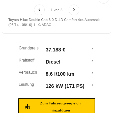
Rückrufe & Mängel
1
von
5
Toyota Hilux Double Cab 3.0 D-4D Comfort 4x4 Automatik
(08/14 - 08/16) 1
© ADAC
Grundpreis
37.188 €
Kraftstoff
Diesel
Verbrauch
8,6 l/100 km
Leistung
126 kW (171 PS)
Zum Fahrzeugvergleich
hinzufügen