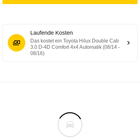
Laufende Kosten
Das kostet ein Toyota Hilux Double Cab
3.0 D-4D Comfort 4x4 Automatik (08/14 -
08/16)
Laufende Kosten
Rückrufe & Mängel des Toyota Hilux
Technische Daten des
Toyota Hilux Doubl
Individuelle Berechnung
Berechnung
Alle Rückrufe
s
39.983 €
Fahrzeugpreis
Hier können Sie sich zu den Rückrufen des Fahrzeuges 
0 km