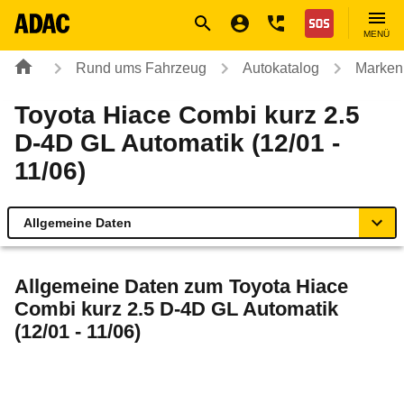
Navigation
Suche
Seiteninhalt
Fußzeile
Nothilfe
MENÜ
Rund ums Fahrzeug
Autokatalog
Marken
Toyota Hiace Combi kurz 2.5
D-4D GL Automatik (12/01 -
11/06)
Allgemeine Daten
Allgemeine Daten
Allgemeine Daten zum
Toyota Hiace
Combi kurz 2.5 D-4D GL Automatik
Technische Daten
(12/01 - 11/06)
Laufende Kosten