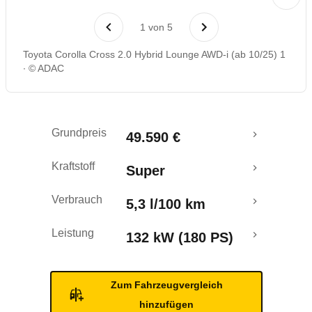
Rückrufe & Mängel
1
von
5
Toyota Corolla Cross 2.0 Hybrid Lounge AWD-i (ab 10/25) 1
© ADAC
Grundpreis
49.590 €
Kraftstoff
Super
Verbrauch
5,3 l/100 km
Leistung
132 kW (180 PS)
Zum Fahrzeugvergleich
hinzufügen