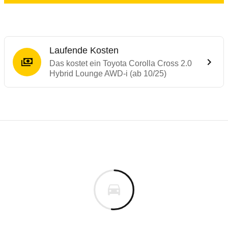
Laufende Kosten
Das kostet ein Toyota Corolla Cross 2.0
Hybrid Lounge AWD-i (ab 10/25)
Laufende Kosten
Rückrufe & Mängel des Toyota Corolla Cro
Technische Daten des
Toyota Corolla Cro
Individuelle Berechnung
Berechnung
Keine gemeldeten Mängel
s
49.590 €
Fahrzeugpreis
Aktuell liegen uns keine Informationen zu Mängeln vo
0 km