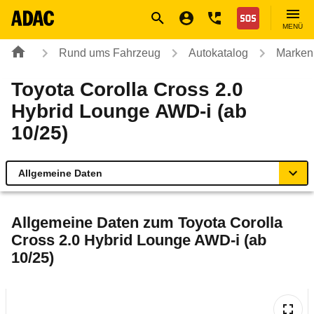
Navigation
Suche
Seiteninhalt
Fußzeile
Nothilfe
MENÜ
Rund ums Fahrzeug
Autokatalog
Marken
Toyota Corolla Cross 2.0
Hybrid Lounge AWD-i (ab
10/25)
Allgemeine Daten
Allgemeine Daten
Allgemeine Daten zum
Toyota Corolla
Cross 2.0 Hybrid Lounge AWD-i (ab
Technische Daten
10/25)
Laufende Kosten