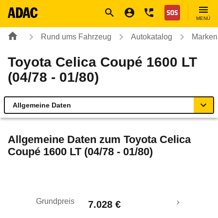
Navigation
Suche
Seiteninhalt
Fußzeile
Nothilfe
MENÜ
Rund ums Fahrzeug
Autokatalog
Marken
Toyota Celica Coupé 1600 LT
(04/78 - 01/80)
Allgemeine Daten
Allgemeine Daten
Allgemeine Daten zum
Toyota Celica
Coupé 1600 LT (04/78 - 01/80)
Technische Daten
Laufende Kosten
Grundpreis
7.028 €
Rückrufe & Mängel