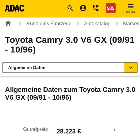
Navigation
Suche
Seiteninhalt
Fußzeile
Nothilfe
MENÜ
Rund ums Fahrzeug
Autokatalog
Marken
Toyota Camry 3.0 V6 GX (09/91
- 10/96)
Allgemeine Daten
Allgemeine Daten
Allgemeine Daten zum
Toyota Camry 3.0
V6 GX (09/91 - 10/96)
Technische Daten
Laufende Kosten
Grundpreis
28.223 €
Rückrufe & Mängel