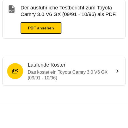
Der ausführliche Testbericht zum Toyota
Camry 3.0 V6 GX (09/91 - 10/96) als PDF.
PDF ansehen
Laufende Kosten
Das kostet ein Toyota Camry 3.0 V6 GX
(09/91 - 10/96)
Laufende Kosten
Rückrufe & Mängel des Toyota Camry
Technische Daten des
Toyota Camry 3.0 V