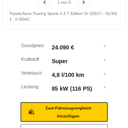
1
von
5
Rückrufe & Mängel
Toyota Auris Touring Sports 1.2 T Edition S+ (03/17 - 01/18)
1
© ADAC
Crashtest
Grundpreis
24.090 €
Kraftstoff
Super
Verbrauch
4,8 l/100 km
Leistung
85 kW (116 PS)
Zum Fahrzeugvergleich
hinzufügen