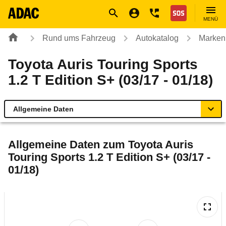
Navigation
Suche
Seiteninhalt
Fußzeile
Nothilfe
MENÜ
Rund ums Fahrzeug
Autokatalog
Marken
Toyota Auris Touring Sports
1.2 T Edition S+ (03/17 - 01/18)
Allgemeine Daten
Allgemeine Daten
Allgemeine Daten zum
Toyota Auris
Touring Sports 1.2 T Edition S+ (03/17 -
Technische Daten
01/18)
Ähnliche Autotests
Laufende Kosten