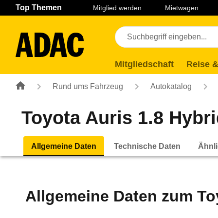
Navigation
Suche
Seiteninhalt
Fußzeile
Top Themen
Mitglied werden
Mietwagen
Mitgliedschaft
Reise &
Rund ums Fahrzeug
Autokatalog
Toyota Auris 1.8 Hybri
Allgemeine Daten
Technische Daten
Ähnli
Allgemeine Daten zum
To