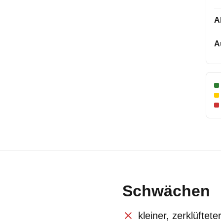
A
A
Schwächen
kleiner, zerklüftet