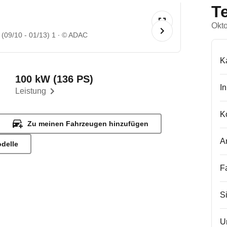
T
Okt
 (09/10 - 01/13) 1
© ADAC
K
100 kW (136 PS)
I
Leistung
K
Zu meinen Fahrzeugen hinzufügen
A
odelle
F
S
U