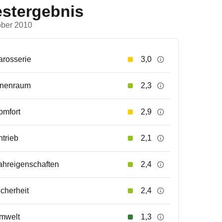
estergebnis
ober 2010
arosserie
3,0
nnenraum
2,3
omfort
2,9
ntrieb
2,1
ahreigenschaften
2,4
icherheit
2,4
mwelt
1,3