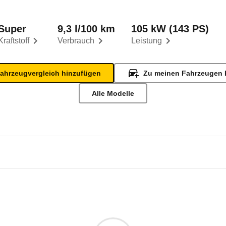
Super
9,3 l/100 km
105 kW (143 PS)
Kraftstoff
Verbrauch
Leistung
ahrzeugvergleich hinzufügen
Zu meinen Fahrzeugen 
Alle Modelle
 Motors G05
otors G05 2.0 (08/24 - 07/26