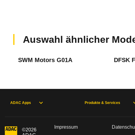
22.995 €
9,3 l/100 km
105 kW (143 PS)
1988 cc
Keine gemeldeten Mängel
Grundpreis
Verbrauch
Leistung
Hubraum
Aktuell liegen uns keine Informationen zu Mängel
Auswahl ähnlicher Mode
Zur Mängelmeldung
SWM Motors G01A
DFSK F
Was ist die Pannenstatistik?
ADAC Apps
Produkte & Services
In der ADAC Pannenstatistik sieht man, 
mehr zur Pannenstatistik Methode
Impressum
Datenschu
©
2026