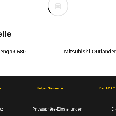
m
n vor. Lassen Sie uns gerne wissen, wenn Sie Pro
lle
engon 580
Mitsubishi Outlande
Folgen Sie uns
Der ADAC
welche Fahrzeuge sich im Alltag als zuverlässig e
tz
Privatsphäre-Einstellungen
Di