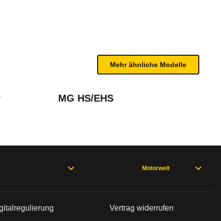
bleme mit Ihrem Fahrzeug haben. Ihre Meldungen w
Mehr ähnliche Modelle
r
MG HS/EHS
Motorwelt
rweisen und wo öfter der Pannenhelfer gefragt is
gitalregulierung
Vertrag widerrufen