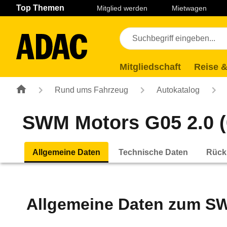
Navigation
Suche
Seiteninhalt
Fußzeile
Top Themen
Mitglied werden
Mietwagen
Mitgliedschaft
Reise &
Rund ums Fahrzeug
Autokatalog
SWM Motors G05 2.0 (0
Allgemeine Daten
Technische Daten
Rück
Allgemeine Daten zum
SW