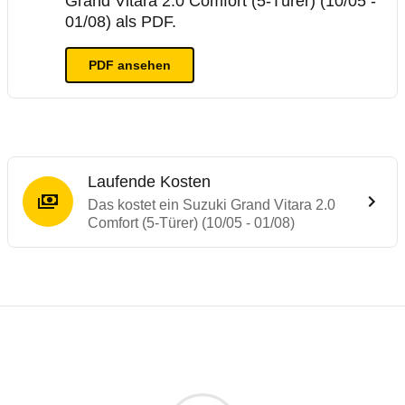
Grand Vitara 2.0 Comfort (5-Türer) (10/05 -
01/08) als PDF.
PDF ansehen
Laufende Kosten
Das kostet ein Suzuki Grand Vitara 2.0
Comfort (5-Türer) (10/05 - 01/08)
Testergebnisse von ähnlichen Autos
Laufende Kosten
Rückrufe & Mängel des Suzuki Grand Vitar
Technische Daten des
Suzuki Grand Vitara
Hier finden Sie eine Übersicht aller Autotests aus de
Individuelle Berechnung
Berechnung