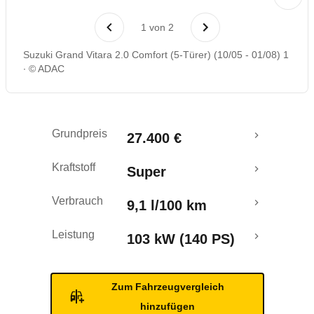
Laufende Kosten
1
von
2
Rückrufe & Mängel
Suzuki Grand Vitara 2.0 Comfort (5-Türer) (10/05 - 01/08) 1
© ADAC
Grundpreis
27.400 €
Kraftstoff
Super
Verbrauch
9,1 l/100 km
Leistung
103 kW (140 PS)
Zum Fahrzeugvergleich
hinzufügen