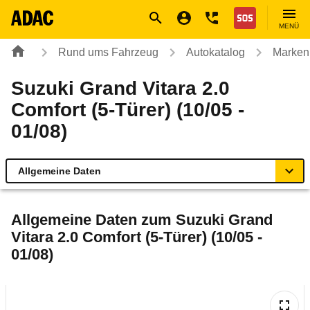
Navigation
Suche
Seiteninhalt
Fußzeile
Nothilfe
MENÜ
Rund ums Fahrzeug
Autokatalog
Marken
Suzuki Grand Vitara 2.0
Comfort (5-Türer) (10/05 -
01/08)
Allgemeine Daten
Allgemeine Daten
Allgemeine Daten zum
Suzuki Grand
Vitara 2.0 Comfort (5-Türer) (10/05 -
Technische Daten
01/08)
Ähnliche Autotests