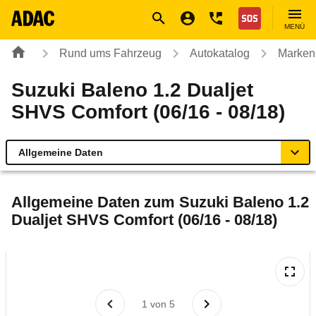
Navigation
Suche
Seiteninhalt
Fußzeile
Nothilfe
MENÜ
Rund ums Fahrzeug
Autokatalog
Marken
Suzuki Baleno 1.2 Dualjet
SHVS Comfort (06/16 - 08/18)
Allgemeine Daten
Allgemeine Daten
Allgemeine Daten zum
Suzuki Baleno 1.2
Dualjet SHVS Comfort (06/16 - 08/18)
Technische Daten
Ähnliche Autotests
Laufende Kosten
1
von
5