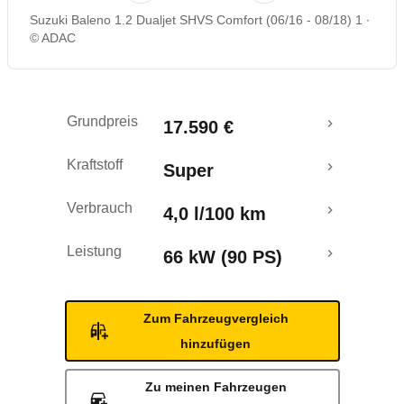
Suzuki Baleno 1.2 Dualjet SHVS Comfort (06/16 - 08/18) 1
Rückrufe & Mängel
© ADAC
Crashtest
Grundpreis
17.590 €
Kraftstoff
Super
Verbrauch
4,0 l/100 km
Leistung
66 kW (90 PS)
Zum Fahrzeugvergleich
hinzufügen
Zu meinen Fahrzeugen