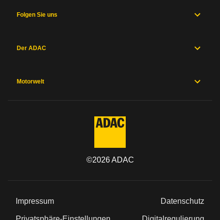
und
Fahrwerk
Folgen Sie uns
Messwerte
Hersteller
Sicherheitsausstattung
Der ADAC
Herstellergarantien
Preise und
Ausstattung
Motorwelt
Allgemein
Kategorie
©
2026
ADAC
Marke
Modell
Impressum
Datenschutz
Typ
Privatsphäre-Einstellungen
Digitalregulierung