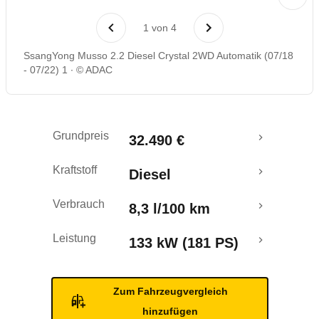
1
von
4
SsangYong Musso 2.2 Diesel Crystal 2WD Automatik (07/18
- 07/22) 1
© ADAC
Grundpreis
32.490 €
Kraftstoff
Diesel
Verbrauch
8,3 l/100 km
Leistung
133 kW (181 PS)
Zum Fahrzeugvergleich
hinzufügen