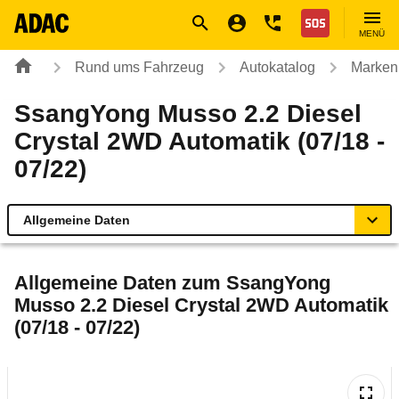
Navigation
Suche
Seiteninhalt
Fußzeile
Nothilfe
MENÜ
Rund ums Fahrzeug
Autokatalog
Marken
SsangYong Musso 2.2 Diesel
Crystal 2WD Automatik (07/18 -
07/22)
Allgemeine Daten
Allgemeine Daten
Allgemeine Daten zum
SsangYong
Musso 2.2 Diesel Crystal 2WD Automatik
Technische Daten
(07/18 - 07/22)
Rückrufe & Mängel