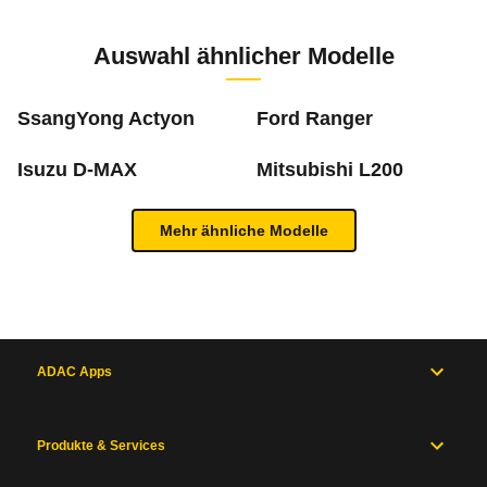
Zur Mängelmeldung
1 PS)
Auswahl ähnlicher Modelle
m
SsangYong Actyon
Ford Ranger
Isuzu D-MAX
Mitsubishi L200
Was ist die Pannenstatistik?
Mehr ähnliche Modelle
In der ADAC Pannenstatistik sieht man, welche 
Inhaltsverzeichnis
mehr zur Pannenstatistik Methode
Allgemein
Motor
und
ADAC Apps
Antrieb
Maße
und
Produkte & Services
Zum Mängelforum
Gewichte
Karosserie