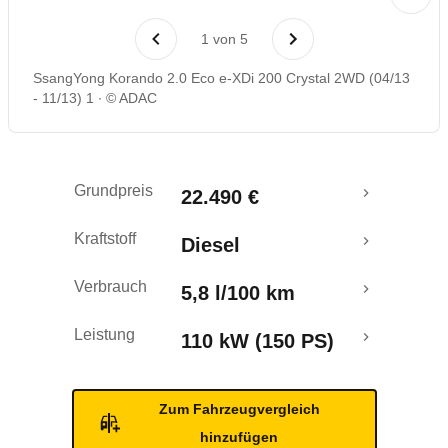
Laufende Kosten
1
von
5
Rückrufe & Mängel
SsangYong Korando 2.0 Eco e-XDi 200 Crystal 2WD (04/13
- 11/13) 1
© ADAC
Grundpreis
22.490 €
Kraftstoff
Diesel
Verbrauch
5,8 l/100 km
Leistung
110 kW (150 PS)
Zum Fahrzeugvergleich
hinzufügen