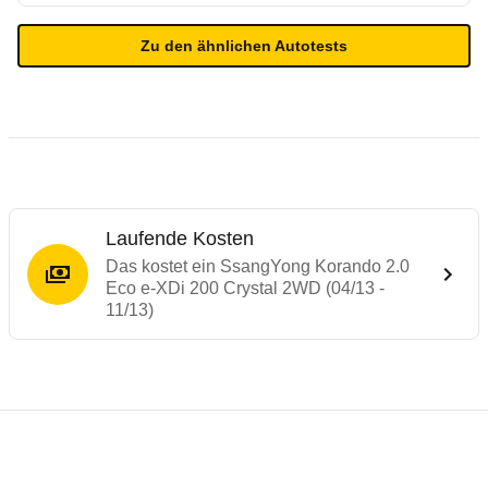
Zu den ähnlichen Autotests
Laufende Kosten
Das kostet ein SsangYong Korando 2.0
Eco e-XDi 200 Crystal 2WD (04/13 -
11/13)
Testergebnisse von ähnlichen Autos
Laufende Kosten
Rückrufe & Mängel des SsangYong Koran
Technische Daten des
SsangYong Korando 