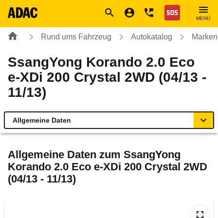
Navigation
Suche
Seiteninhalt
Fußzeile
Nothilfe
MENÜ
Rund ums Fahrzeug
Autokatalog
Marken
SsangYong Korando 2.0 Eco
e-XDi 200 Crystal 2WD (04/13 -
11/13)
Allgemeine Daten
Allgemeine Daten
Allgemeine Daten zum
SsangYong
Korando 2.0 Eco e-XDi 200 Crystal 2WD
Technische Daten
(04/13 - 11/13)
Ähnliche Autotests