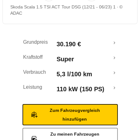
Skoda Scala 1.5 TSI ACT Tour DSG (12/21 - 06/23) 1
©
Rückrufe & Mängel
ADAC
Crashtest
Grundpreis
30.190 €
Kraftstoff
Super
Verbrauch
5,3 l/100 km
Leistung
110 kW (150 PS)
Zum Fahrzeugvergleich
hinzufügen
Zu meinen Fahrzeugen