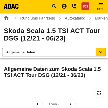
Navigation
Suche
Seiteninhalt
Fußzeile
Nothilfe
MENÜ
Rund ums Fahrzeug
Autokatalog
Marken
Skoda Scala 1.5 TSI ACT Tour
DSG (12/21 - 06/23)
Allgemeine Daten
Allgemeine Daten
Allgemeine Daten zum
Skoda Scala 1.5
TSI ACT Tour DSG (12/21 - 06/23)
Technische Daten
Ähnliche Autotests
Laufende Kosten
1
von
7