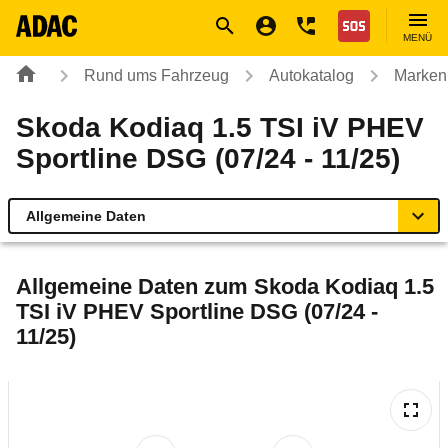
Navigation
Suche
Seiteninhalt
Fußzeile
Nothilfe
MENÜ
Rund ums Fahrzeug
Autokatalog
Marken
Skoda Kodiaq 1.5 TSI iV PHEV
Sportline DSG (07/24 - 11/25)
Allgemeine Daten
Allgemeine Daten
Allgemeine Daten zum
Skoda Kodiaq 1.5
TSI iV PHEV Sportline DSG (07/24 -
Technische Daten
11/25)
Ähnliche Autotests
Laufende Kosten