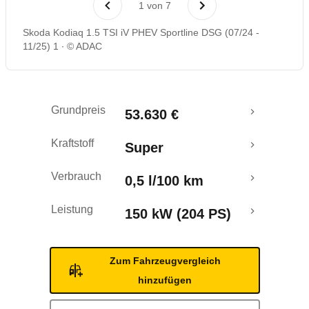
1
von
7
Rückrufe & Mängel
Skoda Kodiaq 1.5 TSI iV PHEV Sportline DSG (07/24 -
11/25) 1
© ADAC
Reichweitenrechner
Crashtest
Grundpreis
53.630 €
Kraftstoff
Super
Verbrauch
0,5 l/100 km
Leistung
150 kW (204 PS)
Zum Fahrzeugvergleich
hinzufügen