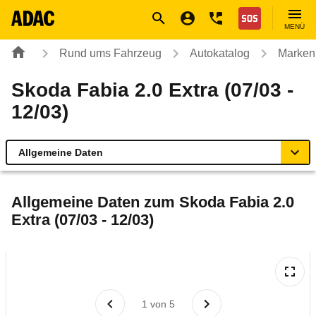
Navigation
Suche
Seiteninhalt
Fußzeile
Nothilfe
MENÜ
Rund ums Fahrzeug
Autokatalog
Marken
Skoda Fabia 2.0 Extra (07/03 -
12/03)
Allgemeine Daten
Allgemeine Daten
Allgemeine Daten zum
Skoda Fabia 2.0
Extra (07/03 - 12/03)
Technische Daten
Ähnliche Autotests
Laufende Kosten
1
von
5