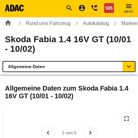
Navigation
Suche
Seiteninhalt
Fußzeile
Nothilfe
MENÜ
Rund ums Fahrzeug
Autokatalog
Marken
Skoda Fabia 1.4 16V GT (10/01
- 10/02)
Allgemeine Daten
Allgemeine Daten
Allgemeine Daten zum
Skoda Fabia 1.4
16V GT (10/01 - 10/02)
Technische Daten
Ähnliche Autotests
Laufende Kosten
1
von
5