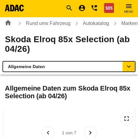
Navigation
Suche
Seiteninhalt
Fußzeile
Nothilfe
MENÜ
Rund ums Fahrzeug
Autokatalog
Marken
Skoda Elroq 85x Selection (ab
04/26)
Allgemeine Daten
Allgemeine Daten
Allgemeine Daten zum
Skoda Elroq 85x
Selection (ab 04/26)
Technische Daten
Ähnliche Autotests
Laufende Kosten
1
von
7