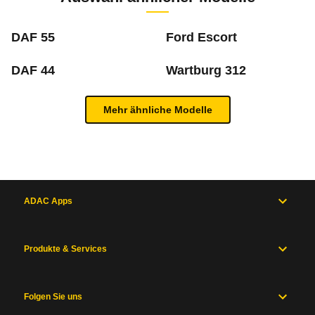
cm
DAF 55
Ford Escort
m
DAF 44
Wartburg 312
Was ist die Pannenstatistik?
Mehr ähnliche Modelle
In der ADAC Pannenstatistik sieht man, welche 
Inhaltsverzeichnis
mehr zur Pannenstatistik Methode
Allgemein
Motor
und
ADAC Apps
Antrieb
Maße
und
Produkte & Services
Zum Mängelforum
Gewichte
Karosserie
und
Fahrwerk
Folgen Sie uns
Messwerte