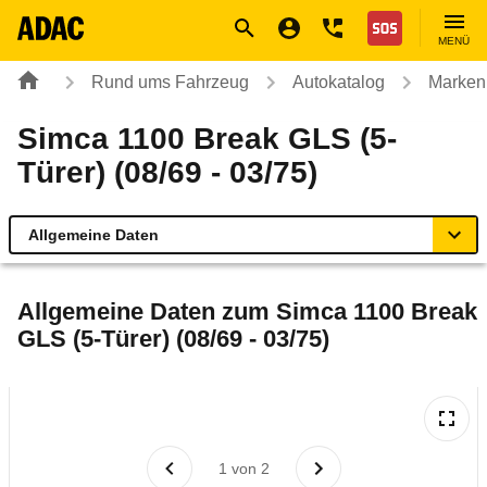
Navigation
Suche
Seiteninhalt
Fußzeile
Nothilfe
MENÜ
Rund ums Fahrzeug
Autokatalog
Marken
Simca 1100 Break GLS (5-
Türer) (08/69 - 03/75)
Allgemeine Daten
Allgemeine Daten
Allgemeine Daten zum
Simca 1100 Break
GLS (5-Türer) (08/69 - 03/75)
Technische Daten
Rückrufe & Mängel
1
von
2