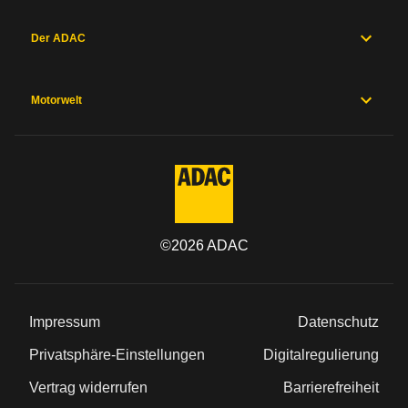
Hersteller
Sicherheitsausstattung
Der ADAC
Herstellergarantien
Preise und
Ausstattung
Motorwelt
Allgemein
Kategorie
©
2026
ADAC
Marke
Modell
Impressum
Datenschutz
Typ
Privatsphäre-Einstellungen
Digitalregulierung
Vertrag widerrufen
Barrierefreiheit
Baureihe