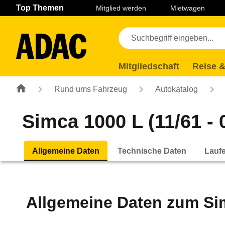
Navigation
Suche
Seiteninhalt
Fußzeile
Top Themen
Mitglied werden
Mietwagen
Mitgliedschaft
Reise &
Rund ums Fahrzeug
Autokatalog
Simca 1000 L (11/61 - 
Allgemeine Daten
Technische Daten
Lauf
Allgemeine Daten zum
Si