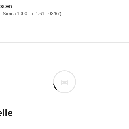
osten
n Simca 1000 L (11/61 - 08/67)
a 1000
 1000 L (11/61 - 08/67)
n vor. Lassen Sie uns gerne wissen, wenn Sie Pro
lle