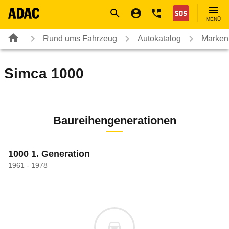
Navigation
Suche
Seiteninhalt
Fußzeile
Nothilfe
MENÜ
Rund ums Fahrzeug
Autokatalog
Marken
Simca
1000
Baureihengenerationen
1000 1. Generation
1961 - 1978