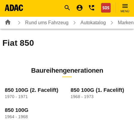
Navigation
Suche
Seiteninhalt
Fußzeile
Nothilfe
MENÜ
Rund ums Fahrzeug
Autokatalog
Marken
Fiat
850
Baureihengenerationen
850 100G
(2. Facelift)
850 100G
(1. Facelift)
1970 - 1971
1968 - 1973
850 100G
1964 - 1968