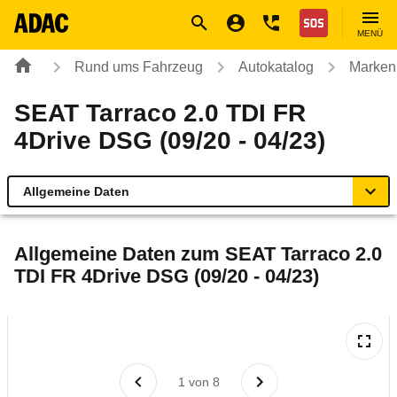
Navigation
Suche
Seiteninhalt
Fußzeile
Nothilfe
MENÜ
Rund ums Fahrzeug
Autokatalog
Marken
SEAT Tarraco 2.0 TDI FR
4Drive DSG (09/20 - 04/23)
Allgemeine Daten
Allgemeine Daten
Allgemeine Daten zum
SEAT Tarraco 2.0
TDI FR 4Drive DSG (09/20 - 04/23)
Technische Daten
Ähnliche Autotests
Laufende Kosten
1
von
8