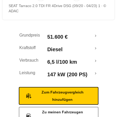
SEAT Tarraco 2.0 TDI FR 4Drive DSG (09/20 - 04/23) 1
©
Rückrufe & Mängel
ADAC
Crashtest
Grundpreis
51.600 €
Kraftstoff
Diesel
Verbrauch
6,5 l/100 km
Leistung
147 kW (200 PS)
Zum Fahrzeugvergleich
hinzufügen
Zu meinen Fahrzeugen