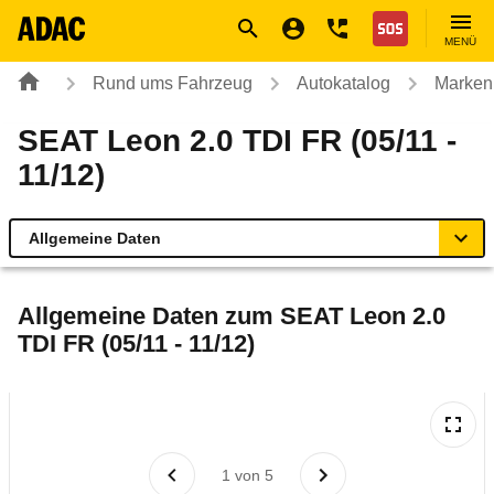
Navigation
Suche
Seiteninhalt
Fußzeile
Nothilfe
MENÜ
Rund ums Fahrzeug
Autokatalog
Marken
SEAT Leon 2.0 TDI FR (05/11 -
11/12)
Allgemeine Daten
Allgemeine Daten
Allgemeine Daten zum
SEAT Leon 2.0
TDI FR (05/11 - 11/12)
Technische Daten
Ähnliche Autotests
Laufende Kosten
1
von
5