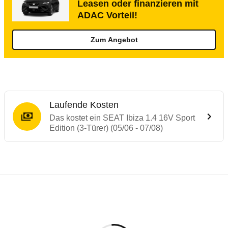
Leasen oder finanzieren mit
ADAC Vorteil!
Zum Angebot
Laufende Kosten
Das kostet ein SEAT Ibiza 1.4 16V Sport
Edition (3-Türer) (05/06 - 07/08)
Testergebnisse von ähnlichen Autos
Laufende Kosten
Rückrufe & Mängel des SEAT Ibiza
Technische Daten des
SEAT Ibiza 1.4 16V 
Hier finden Sie eine Übersicht aller Autotests aus de
Individuelle Berechnung
Berechnung