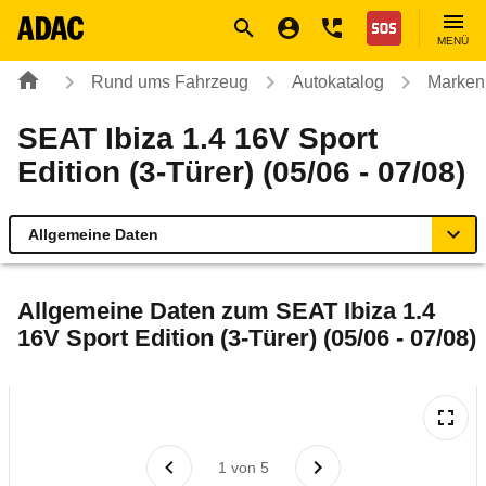
Navigation
Suche
Seiteninhalt
Fußzeile
Nothilfe
MENÜ
Rund ums Fahrzeug
Autokatalog
Marken
SEAT Ibiza 1.4 16V Sport
Edition (3-Türer) (05/06 - 07/08)
Allgemeine Daten
Allgemeine Daten
Allgemeine Daten zum
SEAT Ibiza 1.4
16V Sport Edition (3-Türer) (05/06 - 07/08)
Technische Daten
Ähnliche Autotests
Laufende Kosten
1
von
5