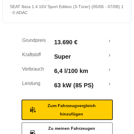
SEAT Ibiza 1.4 16V Sport Edition (3-Türer) (05/06 - 07/08) 1
Rückrufe & Mängel
© ADAC
Grundpreis
13.690 €
Kraftstoff
Super
Verbrauch
6,4 l/100 km
Leistung
63 kW (85 PS)
Zum Fahrzeugvergleich
hinzufügen
Zu meinen Fahrzeugen