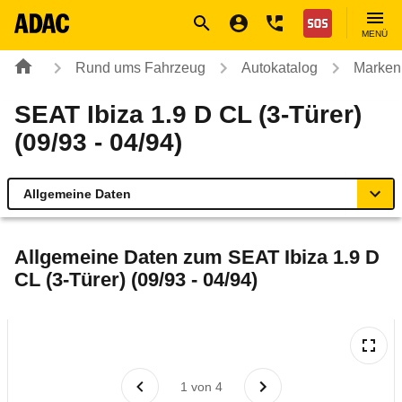
Navigation
Suche
Seiteninhalt
Fußzeile
Nothilfe
MENÜ
Rund ums Fahrzeug
Autokatalog
Marken
SEAT Ibiza 1.9 D CL (3-Türer)
(09/93 - 04/94)
Allgemeine Daten
Allgemeine Daten
Allgemeine Daten zum
SEAT Ibiza 1.9 D
CL (3-Türer) (09/93 - 04/94)
Technische Daten
Laufende Kosten
Rückrufe & Mängel
1
von
4