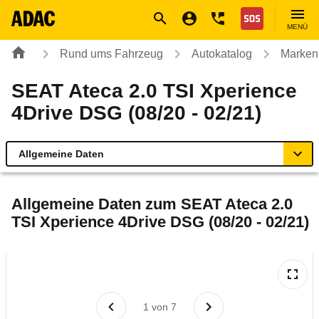
Navigation
Suche
Seiteninhalt
Fußzeile
Nothilfe
MENÜ
Rund ums Fahrzeug
Autokatalog
Marken
SEAT Ateca 2.0 TSI Xperience
4Drive DSG (08/20 - 02/21)
Allgemeine Daten
Allgemeine Daten
Allgemeine Daten zum
SEAT Ateca 2.0
TSI Xperience 4Drive DSG (08/20 - 02/21)
Technische Daten
Ähnliche Autotests
Laufende Kosten
1
von
7