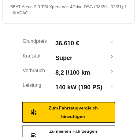
SEAT Ateca 2.0 TSI Xperience 4Drive DSG (08/20 - 02/21) 1
Rückrufe & Mängel
© ADAC
Grundpreis
36.610 €
Kraftstoff
Super
Verbrauch
8,2 l/100 km
Leistung
140 kW (190 PS)
Zum Fahrzeugvergleich
hinzufügen
Zu meinen Fahrzeugen