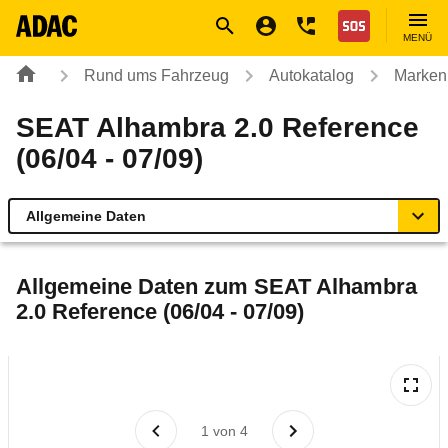
Navigation
Suche
Seiteninhalt
Fußzeile
Nothilfe
MENÜ
Rund ums Fahrzeug
Autokatalog
Marken
SEAT Alhambra 2.0 Reference
(06/04 - 07/09)
Allgemeine Daten
Allgemeine Daten
Allgemeine Daten zum
SEAT Alhambra
2.0 Reference (06/04 - 07/09)
Technische Daten
Laufende Kosten
Rückrufe & Mängel
1
von
4