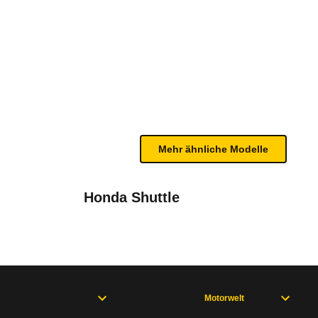
06/04)
n sind, entnehmen Sie bitte dem Rückruf, da häufi
Mehr ähnliche Modelle
Honda Shuttle
en am Zweimassenschwungrad führen.
Motorwelt