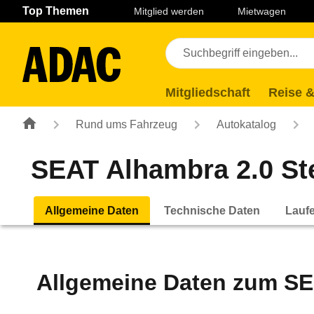
Navigation
Suche
Seiteninhalt
Fußzeile
Top Themen
Mitglied werden
Mietwagen
Mitgliedschaft
Reise &
Rund ums Fahrzeug
Autokatalog
SEAT Alhambra 2.0 Stel
Allgemeine Daten
Technische Daten
Lauf
Allgemeine Daten zum
SE