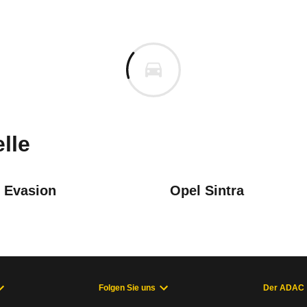
T Alhambra
Alhambra 2.0 Stella (07/00 - 
uges informieren. Welche Fahrzeuge genau betroffe
lle
n Evasion
Opel Sintra
tungsventil in der Kupplungsdruckleitung kann zu Folgeschad
 08/10)
Folgen Sie uns
Der ADAC