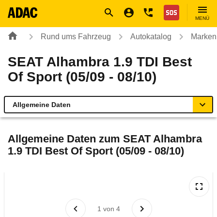
Navigation
Suche
Seiteninhalt
Fußzeile
Nothilfe
MENÜ
Rund ums Fahrzeug
Autokatalog
Marken
SEAT Alhambra 1.9 TDI Best
Of Sport (05/09 - 08/10)
Allgemeine Daten
Allgemeine Daten
Allgemeine Daten zum
SEAT Alhambra
1.9 TDI Best Of Sport (05/09 - 08/10)
Technische Daten
Laufende Kosten
Rückrufe & Mängel
1
von
4