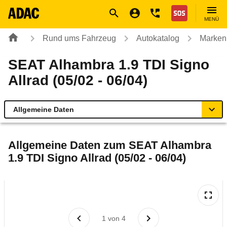
Navigation
Suche
Seiteninhalt
Fußzeile
Nothilfe
MENÜ
Rund ums Fahrzeug
Autokatalog
Marken
SEAT Alhambra 1.9 TDI Signo
Allrad (05/02 - 06/04)
Allgemeine Daten
Allgemeine Daten
Allgemeine Daten zum
SEAT Alhambra
1.9 TDI Signo Allrad (05/02 - 06/04)
Technische Daten
Laufende Kosten
Rückrufe & Mängel
1
von
4