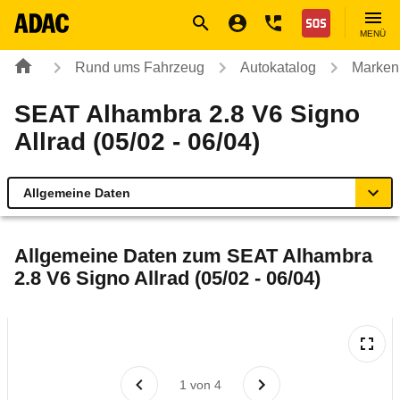
Navigation
Suche
Seiteninhalt
Fußzeile
Nothilfe
MENÜ
Rund ums Fahrzeug
Autokatalog
Marken
SEAT Alhambra 2.8 V6 Signo
Allrad (05/02 - 06/04)
Allgemeine Daten
Allgemeine Daten
Allgemeine Daten zum
SEAT Alhambra
2.8 V6 Signo Allrad (05/02 - 06/04)
Technische Daten
Laufende Kosten
Rückrufe & Mängel
1
von
4