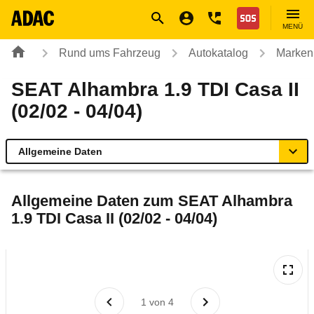
Navigation
Suche
Seiteninhalt
Fußzeile
Nothilfe
MENÜ
Rund ums Fahrzeug
Autokatalog
Marken
SEAT Alhambra 1.9 TDI Casa II
(02/02 - 04/04)
Allgemeine Daten
Allgemeine Daten
Allgemeine Daten zum
SEAT Alhambra
1.9 TDI Casa II (02/02 - 04/04)
Technische Daten
Laufende Kosten
Rückrufe & Mängel
1
von
4